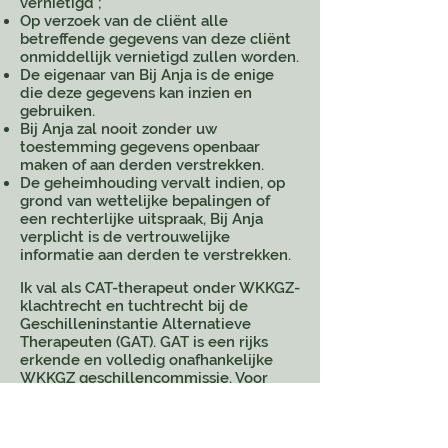
vernietigd ;
Op verzoek van de cliënt alle
betreffende gegevens van deze cliënt
onmiddellijk vernietigd zullen worden.
De eigenaar van Bij Anja is de enige
die deze gegevens kan inzien en
gebruiken.
Bij Anja zal nooit zonder uw
toestemming gegevens openbaar
maken of aan derden verstrekken.
De geheimhouding vervalt indien, op
grond van wettelijke bepalingen of
een rechterlijke uitspraak, Bij Anja
verplicht is de vertrouwelijke
informatie aan derden te verstrekken.
Ik val als CAT-therapeut onder WKKGZ-
klachtrecht en tuchtrecht bij de
Geschilleninstantie Alternatieve
Therapeuten (GAT). GAT is een rijks
erkende en volledig onafhankelijke
WKKGZ geschillencommissie. Voor
meer informatie over mijn
klachtenregeling zie onderstaande
link: